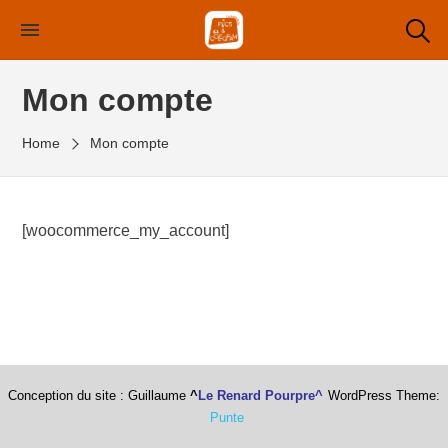
Skip
to
the
Mon compte
content
Home
Mon compte
[woocommerce_my_account]
Conception du site : Guillaume
^
Le Renard Pourpre^
WordPress Theme:
Punte