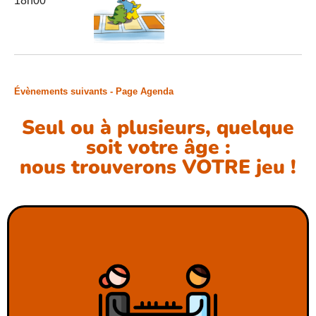
18h00
Évènements suivants - Page Agenda
Seul ou à plusieurs, quelque
soit votre âge :
nous trouverons VOTRE jeu !