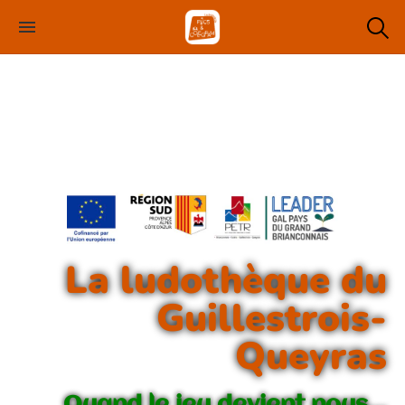
Le projet du ludobus est soutenu par :
La ludothèque du
Guillestrois-
Queyras