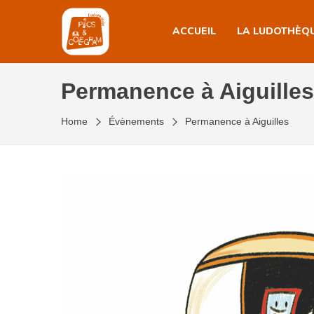
Skip
to
ACCUEIL
LA LUDOTHÈQ
the
content
Permanence à Aiguilles
Home
Évènements
Permanence à Aiguilles