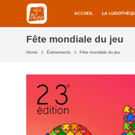
Skip
to
ACCUEIL
LA LUDOTHÈQ
the
content
Fête mondiale du jeu
Home
Évènements
Fête mondiale du jeu