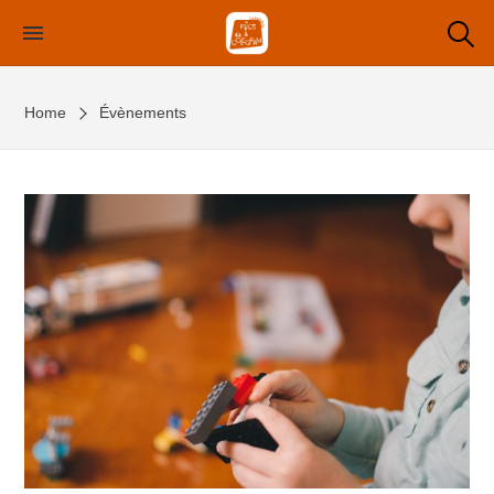
Skip
to
the
content
Home
Évènements