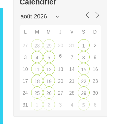
Calendrier
L
M
M
J
V
S
D
27
30
31
2
28
29
1
6
3
7
9
4
5
8
10
13
14
16
11
12
15
17
20
21
23
18
19
22
24
27
28
30
25
26
29
31
3
4
6
1
2
5